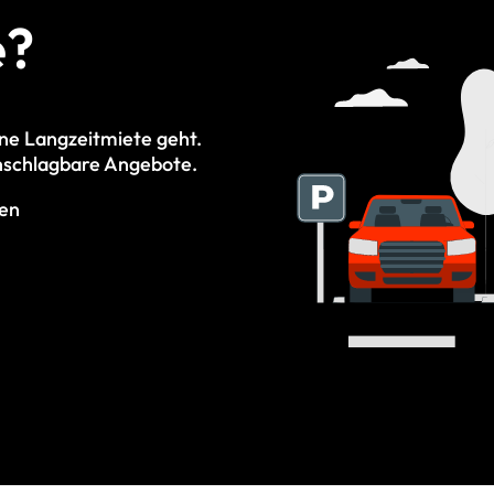
e?
ine Langzeitmiete geht.
 unschlagbare Angebote.
gen