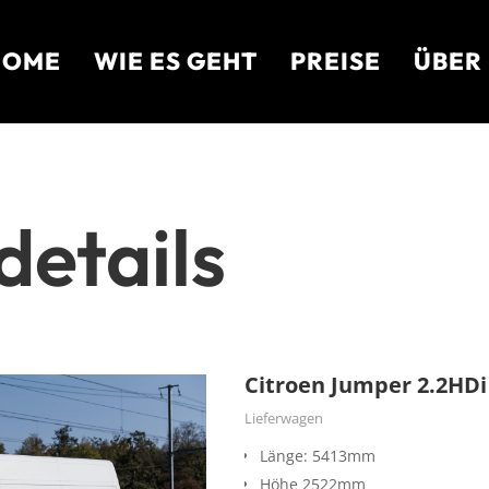
HOME
WIE ES GEHT
PREISE
ÜBER
etails
Citroen Jumper 2.2HDi
Lieferwagen
Länge: 5413mm
Höhe 2522mm