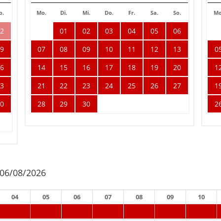
o.
Mo.
Di.
Mi.
Do.
Fr.
Sa.
So.
Mo
02
01
02
03
04
05
06
09
07
08
09
10
11
12
13
0
16
14
15
16
17
18
19
20
1
23
21
22
23
24
25
26
27
1
30
28
29
30
2
 06/08/2026
04
05
06
07
08
09
10