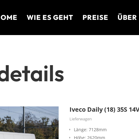
HOME
WIE ES GEHT
PREISE
ÜBER
etails
Iveco Daily (18) 35S 14
Lieferwagen
Länge: 7128mm
Höhe: 2620mm