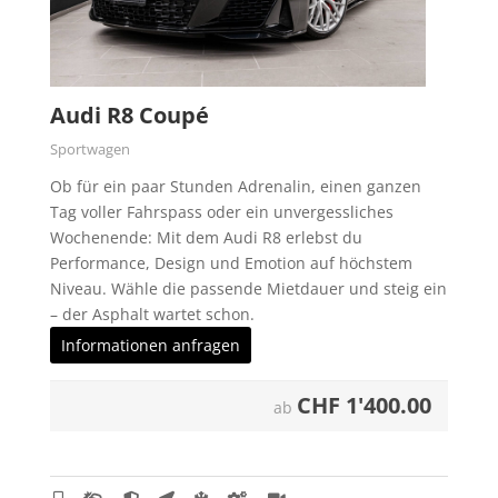
Audi R8 Coupé
Sportwagen
Ob für ein paar Stunden Adrenalin, einen ganzen
Tag voller Fahrspass oder ein unvergessliches
Wochenende: Mit dem Audi R8 erlebst du
Performance, Design und Emotion auf höchstem
Niveau. Wähle die passende Mietdauer und steig ein
– der Asphalt wartet schon.
Informationen anfragen
CHF
1'400.00
ab