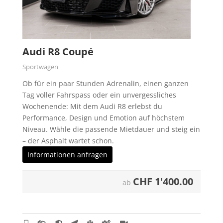
Audi R8 Coupé
Sportwagen
Ob für ein paar Stunden Adrenalin, einen ganzen
Tag voller Fahrspass oder ein unvergessliches
Wochenende: Mit dem Audi R8 erlebst du
Performance, Design und Emotion auf höchstem
Niveau. Wähle die passende Mietdauer und steig ein
– der Asphalt wartet schon.
Informationen anfragen
CHF
1'400.00
ab