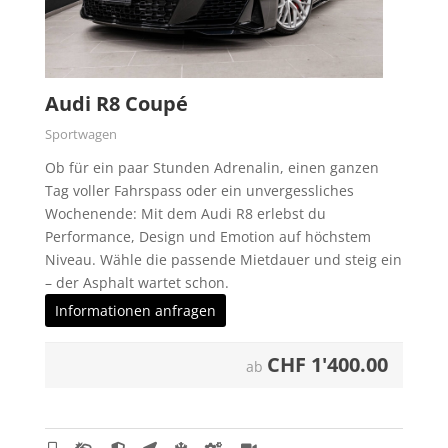
Audi R8 Coupé
Sportwagen
Ob für ein paar Stunden Adrenalin, einen ganzen
Tag voller Fahrspass oder ein unvergessliches
Wochenende: Mit dem Audi R8 erlebst du
Performance, Design und Emotion auf höchstem
Niveau. Wähle die passende Mietdauer und steig ein
– der Asphalt wartet schon.
Informationen anfragen
CHF
1'400.00
ab