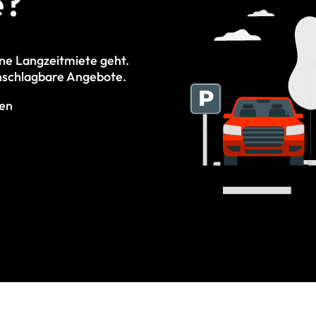
e?
ine Langzeitmiete geht.
 unschlagbare Angebote.
gen