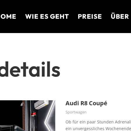
HOME
WIE ES GEHT
PREISE
ÜBER
etails
Audi R8 Coupé
Sportwagen
Ob für ein paar Stunden Adrenali
ein unvergessliches Wochenende: